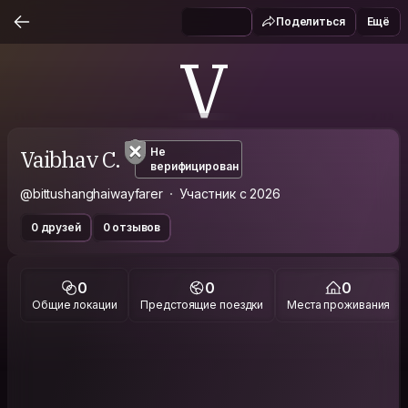
Поделиться
Ещё
V
Vaibhav C.
Не
верифицирован
@bittushanghaiwayfarer
Участник с 2026
0 друзей
0 отзывов
0
0
0
Общие локации
Предстоящие поездки
Места проживания