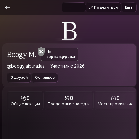
Поделиться
Ещё
B
Boogy M.
Не
верифицирован
@boogyjaipuratlas
Участник с 2026
0 друзей
0 отзывов
0
0
0
Общие локации
Предстоящие поездки
Места проживания