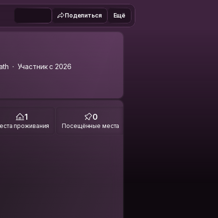
Поделиться
Ещё
ath
Участник с 2026
1
0
еста проживания
Посещённые места