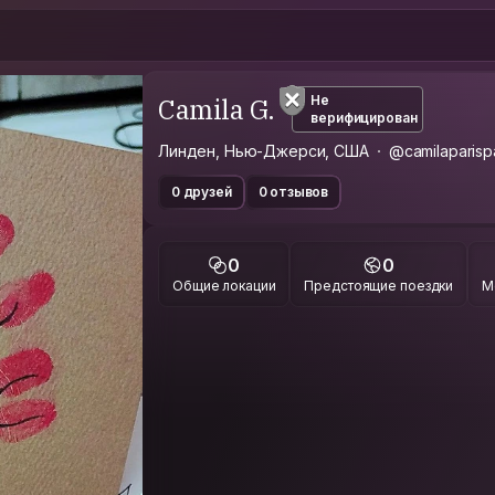
Camila G.
Не
верифицирован
Линден, Нью-Джерси, США
@camilaparisp
0 друзей
0 отзывов
0
0
Общие локации
Предстоящие поездки
М