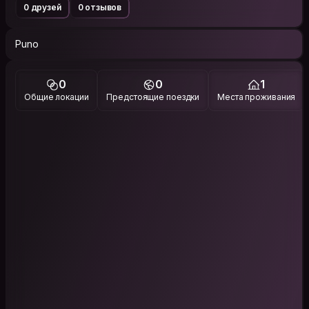
0 друзей
0 отзывов
Puno
0
0
1
Общие локации
Предстоящие поездки
Места проживания