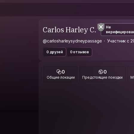
Carlos Harley C.
Не
верифицирова
@carlosharleysydneypassage
Участник с 2
0 друзей
0 отзывов
0
0
Общие локации
Предстоящие поездки
М