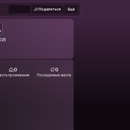
Поделиться
Ещё
н
026
0
0
еста проживания
Посещённые места