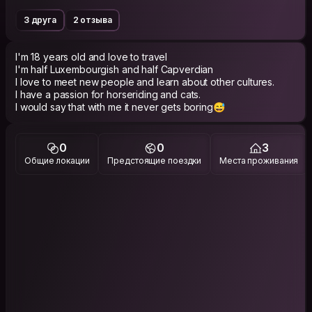
3 друга
2 отзыва
I'm 18 years old and love to travel
I'm half Luxembourgish and half Capverdian
I love to meet new people and learn about other cultures.
I have a passion for horseriding and cats.
I would say that with me it never gets boring😅
0
0
3
Общие локации
Предстоящие поездки
Места проживания