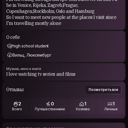
be in Venice, Rijeka, Zagreb,Prague,
Copenhagen,Stockholm, Oslo and Hamburg
So I want to meet new people at the places I visit since
I'm travelling mostly alone
О себе
high school student
Вильц, Люксембург
Музыка, кино и книги
I love watching tv series and films
Отзывы
Посмотреть все
2
0
1
1
Всего
Путешественники
Хозяева
Личные