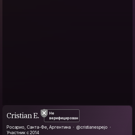
Cristian E.
Не
верифицирован
Росарио, Санта-Фе, Аргентина
@cristianespejo
Участник с 2014