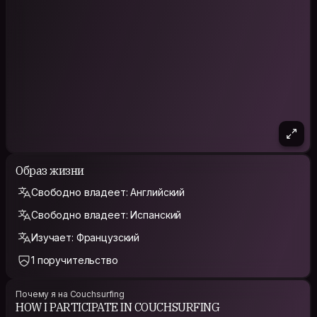
enunciados falsos. Eso me dice que hay mucho por encontrar
en cada amanecer.
Образ жизни
Свободно владеет: Английский
Свободно владеет: Испанский
Изучает: Французский
1 поручительство
Почему я на Couchsurfing
HOW I PARTICIPATE IN COUCHSURFING