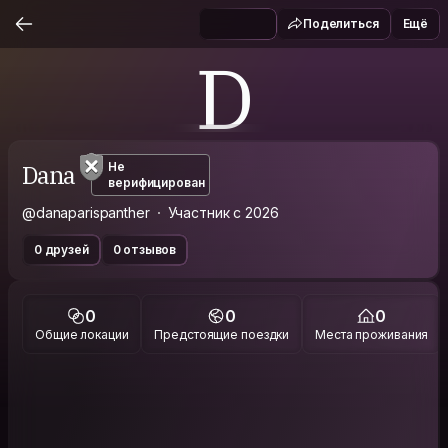
Поделиться
Ещё
D
Dana
Не
верифицирован
@danaparispanther
Участник с 2026
0 друзей
0 отзывов
0
0
0
Общие локации
Предстоящие поездки
Места проживания