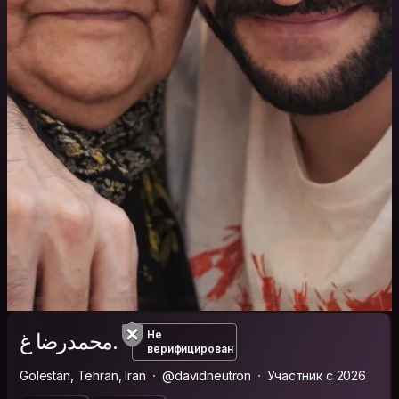
محمدرضا غ.
Не
верифицирован
Golestān, Tehran, Iran
@davidneutron
Участник с 2026