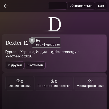
Поделиться
Ещё
D
Dexter E.
Не
верифицирован
Гургаон, Харьяна, Индия
@dexterenergy
Участник с 2026
0 друзей
0 отзывов
0
0
1
Общие локации
Предстоящие поездки
Места проживания