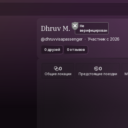
Dhruv M.
Не
верифицирован
@dhruvvisapassenger
Участник с 2026
0 друзей
0 отзывов
0
0
Общие локации
Предстоящие поездки
М