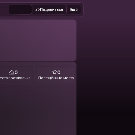
Поделиться
Ещё
0
0
еста проживания
Посещённые места