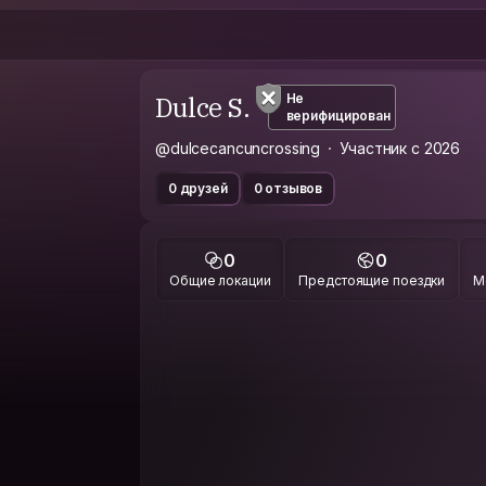
Dulce S.
Не
верифицирован
@dulcecancuncrossing
Участник с 2026
0 друзей
0 отзывов
0
0
Общие локации
Предстоящие поездки
М