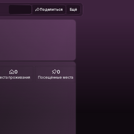
Поделиться
Ещё
0
0
еста проживания
Посещённые места