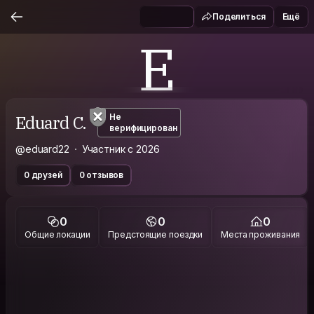
Поделиться
Ещё
E
Eduard C.
Не
верифицирован
@eduard22
Участник с 2026
0 друзей
0 отзывов
0
0
0
Общие локации
Предстоящие поездки
Места проживания