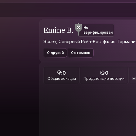
Emine B.
Не
верифицирован
Эссен, Северный Рейн-Вестфалия, Германи
0 друзей
0 отзывов
0
0
Общие локации
Предстоящие поездки
М