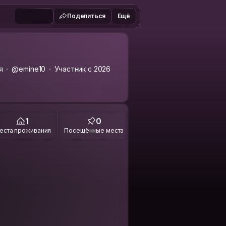
Поделиться
Ещё
я
@emine10
Участник с 2026
1
0
еста проживания
Посещённые места