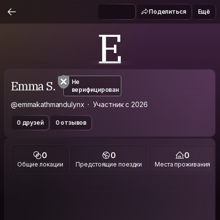
Поделиться
Ещё
E
Emma S.
Не
верифицирован
@emmakathmandulynx
Участник с 2026
0 друзей
0 отзывов
0
0
0
Общие локации
Предстоящие поездки
Места проживания