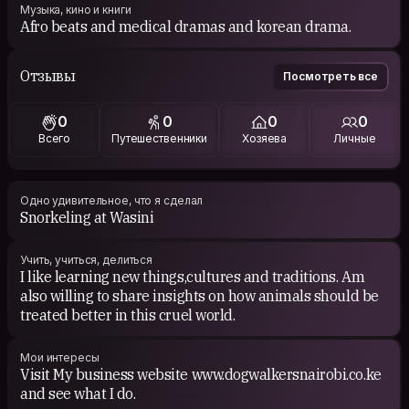
Музыка, кино и книги
Afro beats and medical dramas and korean drama.
Отзывы
Посмотреть все
0
0
0
0
Всего
Путешественники
Хозяева
Личные
Одно удивительное, что я сделал
Snorkeling at Wasini
Учить, учиться, делиться
I like learning new things,cultures and traditions. Am
also willing to share insights on how animals should be
treated better in this cruel world.
Мои интересы
Visit My business website www.dogwalkersnairobi.co.ke
and see what I do.