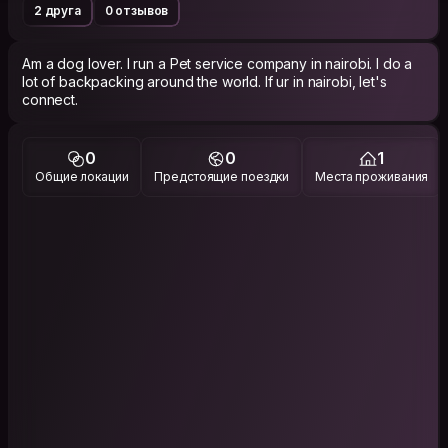
2 друга
0 отзывов
Am a dog lover. I run a Pet service company in nairobi. I do a
lot of backpacking around the world. If ur in nairobi, let's
connect.
0
0
1
Общие локации
Предстоящие поездки
Места проживания