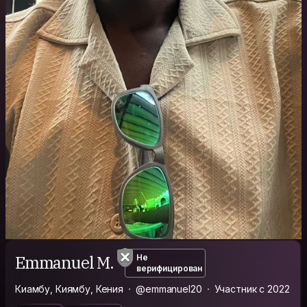
Emmanuel M.
Не
верифицирован
Киамбу, Киямбу, Кения
@emmanuel20
Участник с 2022