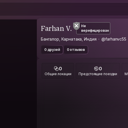
Farhan V.
Не
верифицирован
Бангалор, Карнатака, Индия
@farhanvc55
0 друзей
0 отзывов
0
0
Общие локации
Предстоящие поездки
М