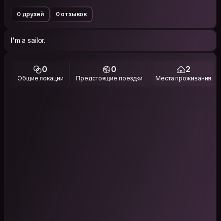
0 друзей
0 отзывов
I'm a sailor.
0
0
2
Общие локации
Предстоящие поездки
Места проживания