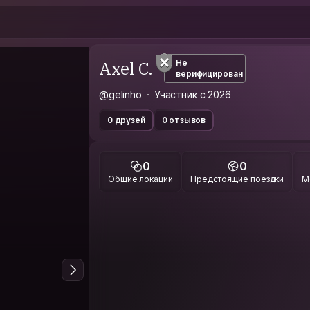
Axel C.
Не
верифицирован
@gelinho
Участник с 2026
0 друзей
0 отзывов
0
0
Общие локации
Предстоящие поездки
М