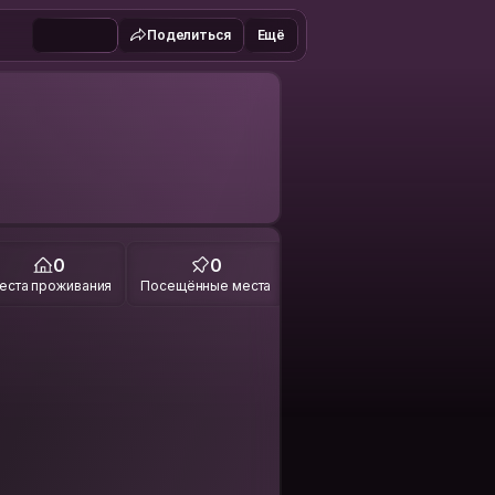
Поделиться
Ещё
0
0
еста проживания
Посещённые места