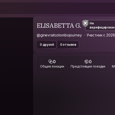
ELISABETTA G.
Не
верифицирован
@ginevraitcolombojourney
Участник с 2026
0 друзей
0 отзывов
0
0
Общие локации
Предстоящие поездки
М