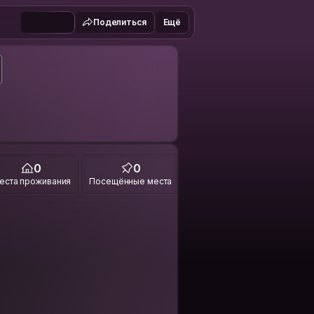
Поделиться
Ещё
0
0
еста проживания
Посещённые места