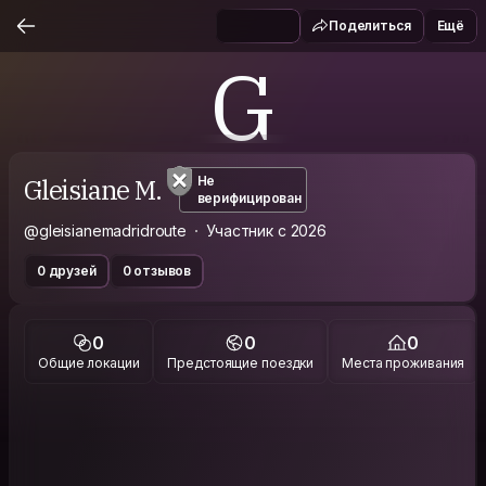
Поделиться
Ещё
G
Gleisiane M.
Не
верифицирован
@gleisianemadridroute
Участник с 2026
0 друзей
0 отзывов
0
0
0
Общие локации
Предстоящие поездки
Места проживания