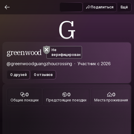
Поделиться
Ещё
G
greenwood
Не
верифицирован
@greenwoodguangzhoucrossing
Участник с 2026
0 друзей
0 отзывов
0
0
0
Общие локации
Предстоящие поездки
Места проживания