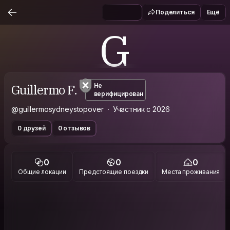
Поделиться
Ещё
G
Guillermo F.
Не
верифицирован
@guillermosydneystopover
Участник с 2026
0 друзей
0 отзывов
0
0
0
Общие локации
Предстоящие поездки
Места проживания