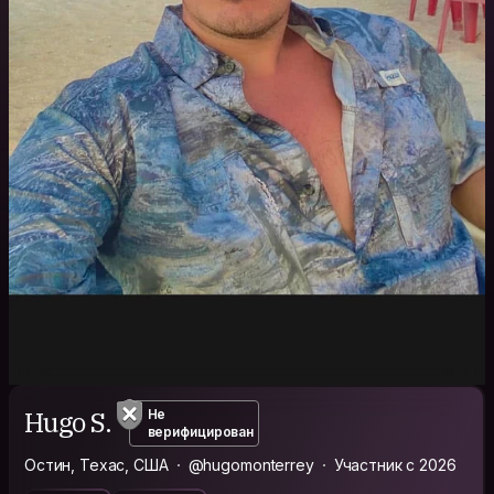
Hugo S.
Не
верифицирован
Остин, Техас, США
@hugomonterrey
Участник с 2026