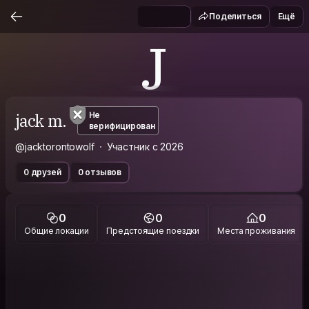
Поделиться
Ещё
J
jack m.
Не
верифицирован
@jacktorontowolf
Участник с 2026
0 друзей
0 отзывов
0
0
0
Общие локации
Предстоящие поездки
Места проживания