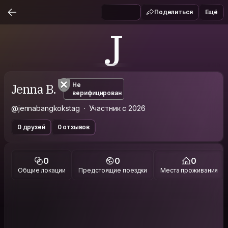
Поделиться
Ещё
J
Jenna B.
Не
верифицирован
@jennabangkokstag
Участник с 2026
0 друзей
0 отзывов
0
0
0
Общие локации
Предстоящие поездки
Места проживания