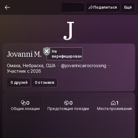
Поделиться
Ещё
J
Jovanni M.
Не
верифицирован
Омаха, Небраска, США
@jovannicairocrossing
Участник с 2026
0 друзей
0 отзывов
0
0
1
Общие локации
Предстоящие поездки
Места проживания