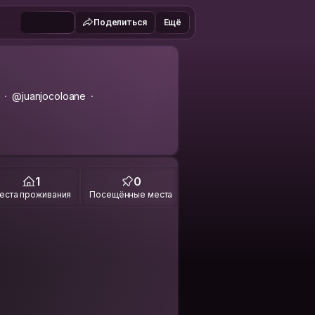
Поделиться
Ещё
@juanjocoloane
1
0
еста проживания
Посещённые места