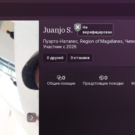
Juanjo S.
Не
верифицирован
Пуэрто-Наталес, Region of Magallanes, Чили
Участник с 2026
0 друзей
0 отзывов
0
0
Общие локации
Предстоящие поездки
М