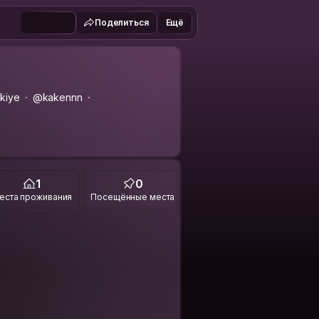
Поделиться
Ещё
rkiye
@kakennn
1
0
еста проживания
Посещённые места