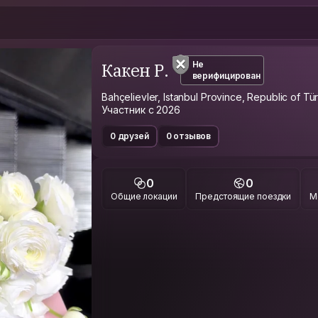
Какен Р.
Не
верифицирован
Bahçelievler, Istanbul Province, Republic of Tü
Участник с 2026
0 друзей
0 отзывов
0
0
Общие локации
Предстоящие поездки
М