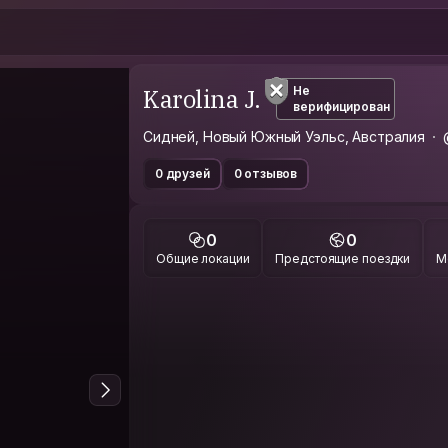
Karolina J.
Не
верифицирован
Сидней, Новый Южный Уэльс, Австралия
0 друзей
0 отзывов
0
0
Общие локации
Предстоящие поездки
М