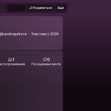
Поделиться
Ещё
@karolinajurkova
Участник с 2026
1
0
еста проживания
Посещённые места