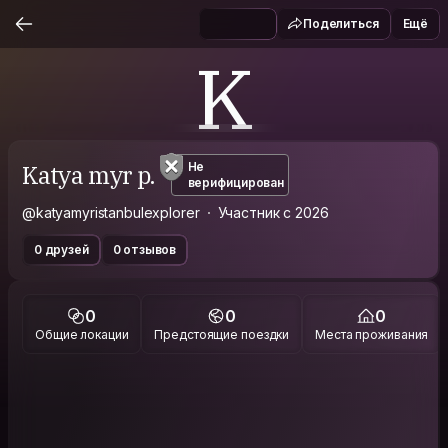
Поделиться
Ещё
K
Katya myr p.
Не
верифицирован
@katyamyristanbulexplorer
Участник с 2026
0 друзей
0 отзывов
0
0
0
Общие локации
Предстоящие поездки
Места проживания