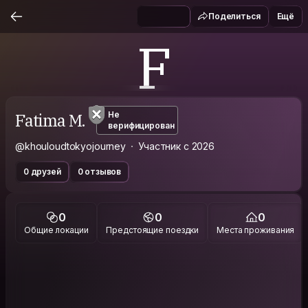
Поделиться
Ещё
F
Fatima M.
Не
верифицирован
@khouloudtokyojourney
Участник с 2026
0 друзей
0 отзывов
0
0
0
Общие локации
Предстоящие поездки
Места проживания