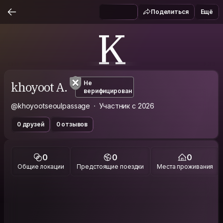
Поделиться
Ещё
K
khoyoot A.
Не
верифицирован
@khoyootseoulpassage
Участник с 2026
0 друзей
0 отзывов
0
0
0
Общие локации
Предстоящие поездки
Места проживания