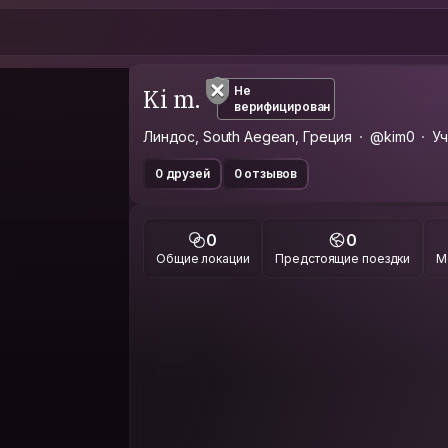
Ki m.
Не
верифицирован
Линдос, South Aegean, Греция
@kim0
Уч
0 друзей
0 отзывов
0
0
Общие локации
Предстоящие поездки
М