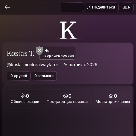
Поделиться
Ещё
K
Kostas T.
Не
верифицирован
@kostasmontrealwayfarer
Участник с 2026
0 друзей
0 отзывов
0
0
0
Общие локации
Предстоящие поездки
Места проживания