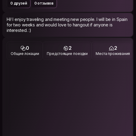
0 друзей
0 отзывов
Hi! I enjoy traveling and meeting new people. I will be in Spain
for two weeks and would love to hangout if anyone is
interested. :)
0
2
2
Общие локации
Предстоящие поездки
Места проживания