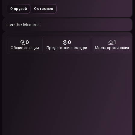
0 друзей
0 отзывов
Live the Moment
0
0
1
Общие локации
Предстоящие поездки
Места проживания