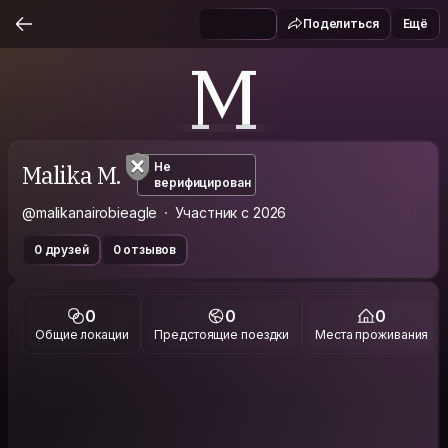
Поделиться
Ещё
M
Malika M.
Не
верифицирован
@malikanairobieagle
Участник с 2026
0 друзей
0 отзывов
0
0
0
Общие локации
Предстоящие поездки
Места проживания