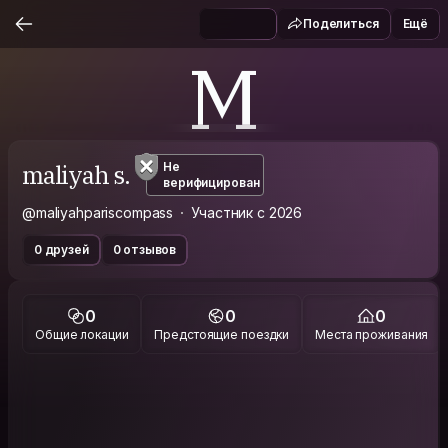
Поделиться
Ещё
M
maliyah s.
Не
верифицирован
@maliyahpariscompass
Участник с 2026
0 друзей
0 отзывов
0
0
0
Общие локации
Предстоящие поездки
Места проживания