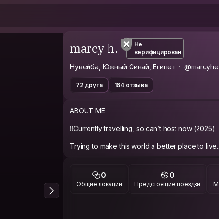
marcy h.
Не
верифицирован
Нувейба, Южный Синай, Египет
@marcyhe
72 друга
164 отзыва
ABOUT ME
‼️Currently travelling, so can’t host now (2025)
Trying to make this world a better place to live..
0
0
Общие локации
Предстоящие поездки
М