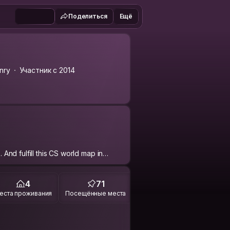
Поделиться
Ещё
nry
Участник с 2014
. And fulfill this CS world map in
4
71
еста проживания
Посещённые места