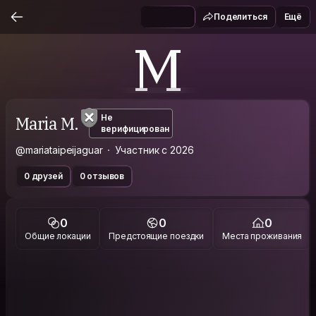
Поделиться
Ещё
M
Maria M.
Не
верифицирован
@mariataipeijaguar
Участник с 2026
0 друзей
0 отзывов
0
0
0
Общие локации
Предстоящие поездки
Места проживания