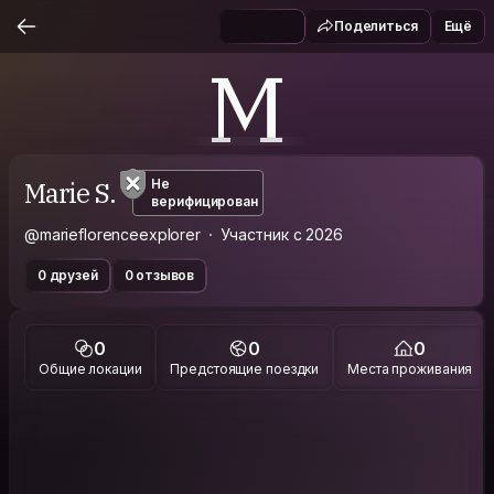
Поделиться
Ещё
M
Marie S.
Не
верифицирован
@marieflorenceexplorer
Участник с 2026
0 друзей
0 отзывов
0
0
0
Общие локации
Предстоящие поездки
Места проживания