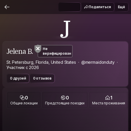
Поделиться
Ещё
J
Jelena B.
Не
верифицирован
St. Petersburg, Florida, United States
@mermaidonduty
Участник с 2026
0 друзей
0 отзывов
0
0
1
Общие локации
Предстоящие поездки
Места проживания