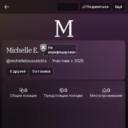
Поделиться
Ещё
M
Michelle E.
Не
верифицирован
@michellebrusselsfox
Участник с 2026
0 друзей
0 отзывов
0
0
0
Общие локации
Предстоящие поездки
Места проживания