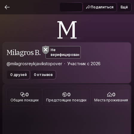
Поделиться
Ещё
M
Milagros B.
Не
верифицирован
@milagrosreykjavikstopover
Участник с 2026
0 друзей
0 отзывов
0
0
0
Общие локации
Предстоящие поездки
Места проживания