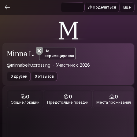
Поделиться
Ещё
M
Minna L.
Не
верифицирован
@minnabeirutcrossing
Участник с 2026
0 друзей
0 отзывов
0
0
0
Общие локации
Предстоящие поездки
Места проживания