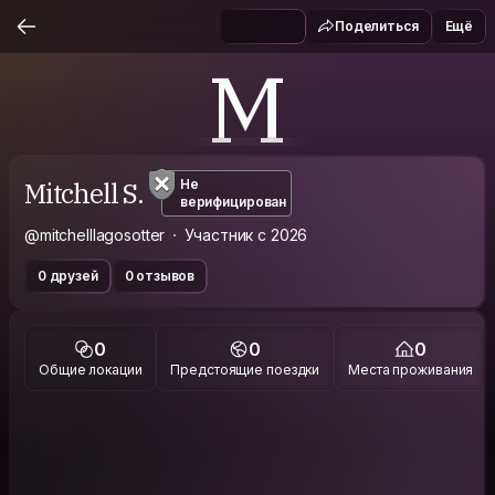
Поделиться
Ещё
M
Mitchell S.
Не
верифицирован
@mitchelllagosotter
Участник с 2026
0 друзей
0 отзывов
0
0
0
Общие локации
Предстоящие поездки
Места проживания