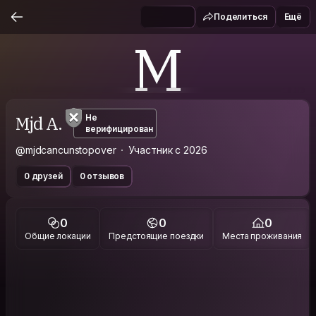
Поделиться
Ещё
M
Mjd A.
Не
верифицирован
@mjdcancunstopover
Участник с 2026
0 друзей
0 отзывов
0
0
0
Общие локации
Предстоящие поездки
Места проживания