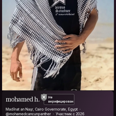
mohamed h.
Не
верифицирован
Madīnat an Naşr, Cairo Governorate, Egypt
@mohamedcancunpanther
Участник с 2026