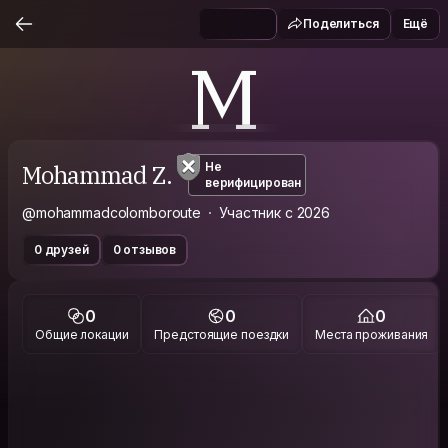
Поделиться
Ещё
M
Mohammad Z.
Не
верифицирован
@mohammadcolomboroute
Участник с 2026
0 друзей
0 отзывов
0
0
0
Общие локации
Предстоящие поездки
Места проживания